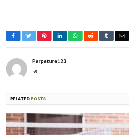
Facebook
Twitter
Pinterest
LinkedIn
WhatsApp
Reddit
Tumblr
Emai
Perpeture123
Website
RELATED
POSTS