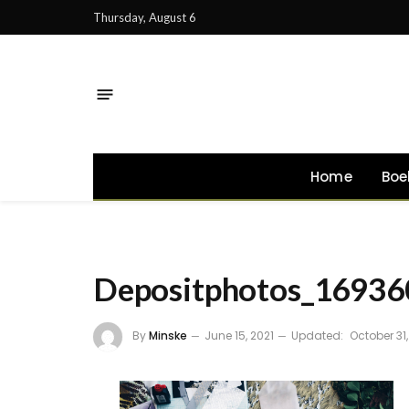
Thursday, August 6
Home
Boe
Depositphotos_16936
By
Minske
June 15, 2021
Updated:
October 31