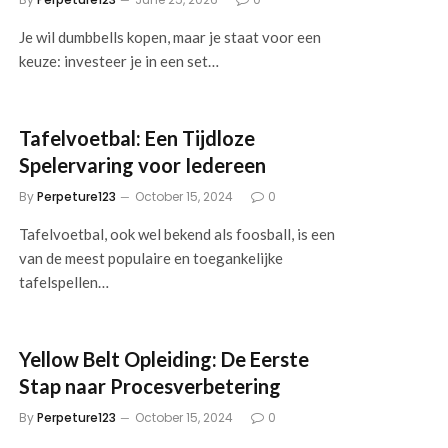
Je wil dumbbells kopen, maar je staat voor een
keuze: investeer je in een set…
Tafelvoetbal: Een Tijdloze
Spelervaring voor Iedereen
By
Perpeture123
October 15, 2024
0
Tafelvoetbal, ook wel bekend als foosball, is een
van de meest populaire en toegankelijke
tafelspellen…
Yellow Belt Opleiding: De Eerste
Stap naar Procesverbetering
By
Perpeture123
October 15, 2024
0