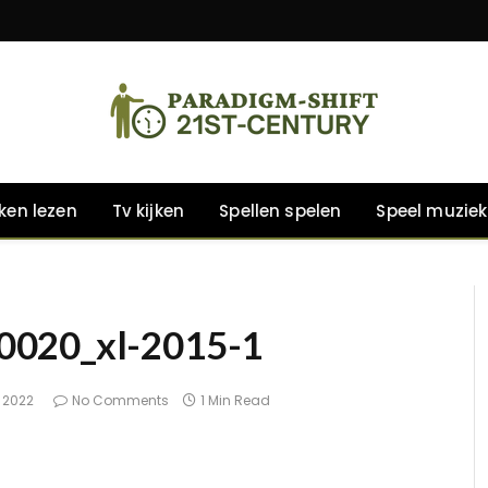
ken lezen
Tv kijken
Spellen spelen
Speel muziek
0020_xl-2015-1
, 2022
No Comments
1 Min Read