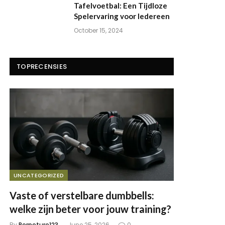
Tafelvoetbal: Een Tijdloze
Spelervaring voor Iedereen
October 15, 2024
TOPRECENSIES
UNCATEGORIZED
Vaste of verstelbare dumbbells:
welke zijn beter voor jouw training?
By
Perpeture123
June 25, 2026
0