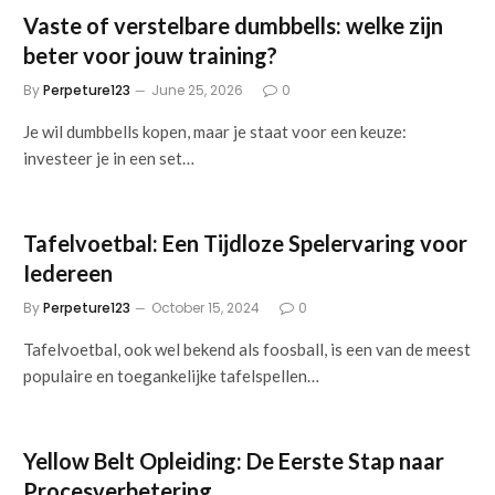
Vaste of verstelbare dumbbells: welke zijn
beter voor jouw training?
By
Perpeture123
June 25, 2026
0
Je wil dumbbells kopen, maar je staat voor een keuze:
investeer je in een set…
Tafelvoetbal: Een Tijdloze Spelervaring voor
Iedereen
By
Perpeture123
October 15, 2024
0
Tafelvoetbal, ook wel bekend als foosball, is een van de meest
populaire en toegankelijke tafelspellen…
Yellow Belt Opleiding: De Eerste Stap naar
Procesverbetering