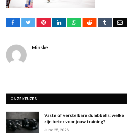
Facebook
Twitter
Pinterest
LinkedIn
WhatsApp
Reddit
Tumblr
Emai
Minske
ONZE KEUZES
Vaste of verstelbare dumbbells: welke
zijn beter voor jouw training?
June 25, 2026