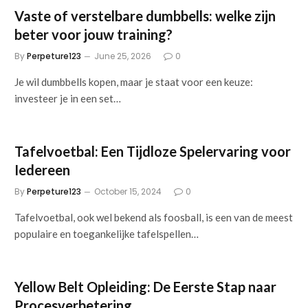
Vaste of verstelbare dumbbells: welke zijn
beter voor jouw training?
By
Perpeture123
June 25, 2026
0
Je wil dumbbells kopen, maar je staat voor een keuze:
investeer je in een set…
Tafelvoetbal: Een Tijdloze Spelervaring voor
Iedereen
By
Perpeture123
October 15, 2024
0
Tafelvoetbal, ook wel bekend als foosball, is een van de meest
populaire en toegankelijke tafelspellen…
Yellow Belt Opleiding: De Eerste Stap naar
Procesverbetering