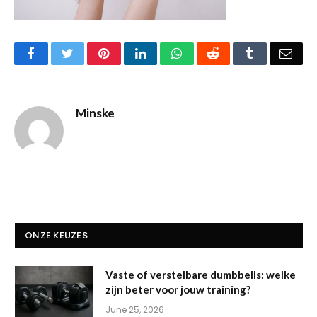
Facebook
Twitter
Pinterest
LinkedIn
WhatsApp
Reddit
Tumblr
Emai
Minske
ONZE KEUZES
Vaste of verstelbare dumbbells: welke
zijn beter voor jouw training?
June 25, 2026