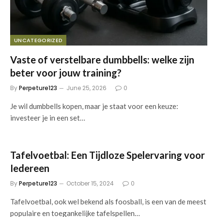
UNCATEGORIZED
Vaste of verstelbare dumbbells: welke zijn
beter voor jouw training?
By
Perpeture123
June 25, 2026
0
Je wil dumbbells kopen, maar je staat voor een keuze:
investeer je in een set…
Tafelvoetbal: Een Tijdloze Spelervaring voor
Iedereen
By
Perpeture123
October 15, 2024
0
Tafelvoetbal, ook wel bekend als foosball, is een van de meest
populaire en toegankelijke tafelspellen…