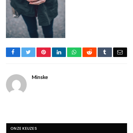
Facebook
Twitter
Pinterest
LinkedIn
WhatsApp
Reddit
Tumblr
Emai
Minske
ONZE KEUZES