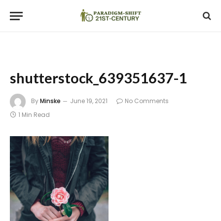
shutterstock_639351637-1
By
Minske
June 19, 2021
No Comments
1 Min Read